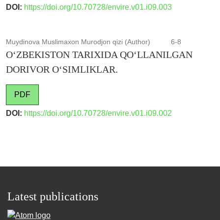
DOI:
https://doi.org/10.70728/envire.v01.i09.003
Muydinova Muslimaxon Murodjon qizi (Author)
6-8
O‘ZBEKISTON TARIXIDA QO‘LLANILGAN
DORIVOR O‘SIMLIKLAR.
PDF
DOI:
https://doi.org/10.70728/envire.v01.i09.002
Latest publications