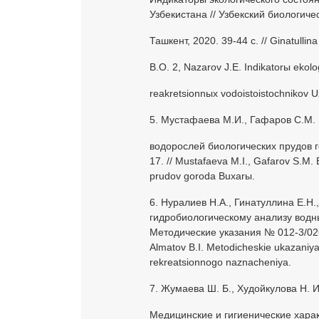
Узбекистана // Узбекский биологиче
Ташкент, 2020. 39-44 c. // Ginatulli
B.O. 2, Nazarov J.E. Indikatorы ekol
reakretsionnыx vodoistoistochnikov U
5. Мустафаева М.И., Гафаров С.М.
водорослей биологических прудов го
17. // Mustafaeva M.I., Gafarov S.M. 
prudov goroda Buxarы.
6. Нуралиев Н.А., Гинатуллина Е.Н.
гидробиологическому анализу водны
Методические указания № 012-3/0269. 
Almatov B.I. Metodicheskie ukazaniya
rekreatsionnogo naznacheniya.
7. Жумаева Ш. Б., Худойкулова Н. И
Медицинские и гигиенические хара