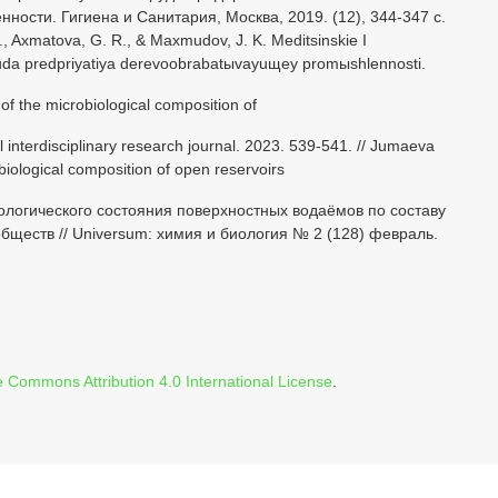
сти. Гигиена и Санитария, Москва, 2019. (12), 344-347 с.
., Axmatova, G. R., & Maxmudov, J. K. Meditsinskie I
y truda predpriyatiya derevoobrabatыvayuщey promыshlennosti.
f the microbiological composition of
l interdisciplinary research journal. 2023. 539-541. // Jumaeva
biological composition of open reservoirs
ологического состояния поверхностных водаёмов по составу
обществ // Universum: химия и биология № 2 (128) февраль.
e Commons Attribution 4.0 International License
.