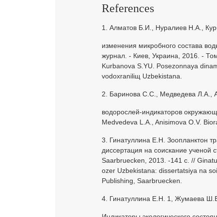
References
1. Алматов Б.И., Нуралиев Н.А., К
изменения микробного состава воды
журнал. - Киев, Украина, 2016. - Том 
Kurbanova S.YU. Posezonnaya dinam
vodoxraniliщ Uzbekistana.
2. Баринова С.С., Медведева Л.А.,
водорослей-индикаторов окружающей 
Medvedeva L.A., Anisimova O.V. Bior
3. Гинатуллина Е.Н. Зоопланктон 
диссертация на соискание ученой ст
Saarbruecken, 2013. -141 c. // Ginat
ozer Uzbekistana: dissertatsiya na s
Publishing, Saarbruecken.
4. Гинатуллина Е.Н. 1, Жумаева Ш.Б
Индикаторы экологического состоя