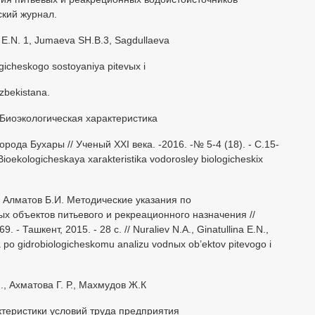
ский журнал.
na E.N. 1, Jumaeva SH.B.3, Sagdullaeva
ogicheskogo sostoyaniya pitevыx i
zbekistana.
 Биоэкологическая характеристика
рода Бухары // Ученый XXI века. -2016. -№ 5-4 (18). - С.15-
Bioekologicheskaya xarakteristika vodorosley biologicheskix
, Алматов Б.И. Методические указания по
х объектов питьевого и рекреационного назначения //
- Ташкент, 2015. - 28 с. // Nuraliev N.A., Ginatullina E.N.,
 po gidrobiologicheskomu analizu vodnыx ob’ektov pitevogo i
., Ахматова Г. Р., Махмудов Ж.К
ктеристики условий труда предприятия