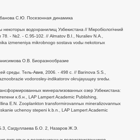
урбанова С.Ю. Посезонная динамика
 некоторых водохранилищ Узбекистана // Мiкробiологiчний
78. - №2. - С.95-102. // Almatov B.I., Nuraliev N.A.,
ika izmeneniya mikrobnogo sostava vodы nekotorыx
 Анисимова О.В. Биоразнообразие
среды. Тель-Авив, 2006. - 498 с. // Barinova S.S.,
aznoobrazie vodorosley-indikatorov okrujayuщey sredы.
трансформированных минерализованных озер Узбекистана:
епени к.б.н., LAP Lampert Academic Publishing,
ullina E.N. Zooplankton transformirovannыx mineralizovannыx
oiskanie uchenoy stepeni k.b.n., LAP Lampert Academic
.3, Сагдуллаева Б.О. 2, Назаров Ж.Э.
ния питьевых и реакреционных водоистоисточников