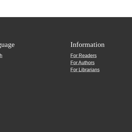
guage
Information
sh
For Readers
For Authors
For Librarians