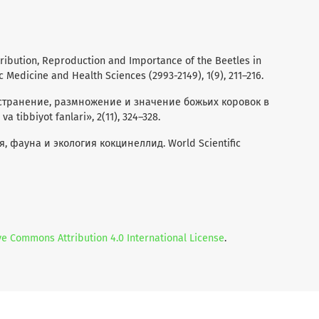
istribution, Reproduction and Importance of the Beetles in
c Medicine and Health Sciences (2993-2149), 1(9), 211–216.
спространение, размножение и значение божьих коровок в
tibbiyot fanlari», 2(11), 324–328.
огия, фауна и экология кокцинеллид. World Scientific
ve Commons Attribution 4.0 International License
.