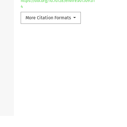
https://doi.org/10.70728/envire.v01.i09.01
4
More Citation Formats