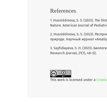
References
1. Husniddinova, S. S. (2023). The D
Nature. American Journal of Pediatri
2. Husniddinova, S. S. (2023). Ра
природе. Научный журнал «Amaliy va 
3. Sayfullayeva, S. H. (2023). Биол
Research Journal, 21(1), 48–52.
This work is licensed under a
Creati