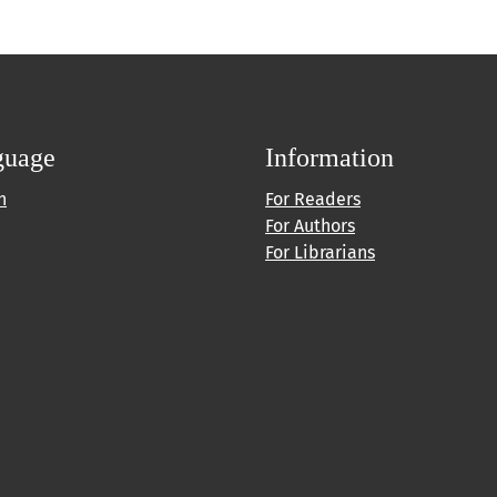
guage
Information
h
For Readers
For Authors
For Librarians