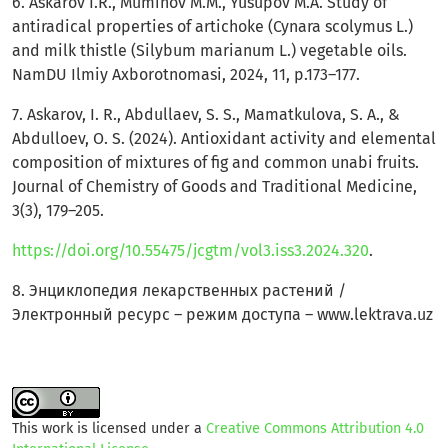
6. Askarov I.R., Muminov M.M., Yusupov M.A. Study of
antiradical properties of artichoke (Cynara scolymus L.)
and milk thistle (Silybum marianum L.) vegetable oils.
NamDU Ilmiy Axborotnomasi, 2024, 11, p.173–177.
7. Askarov, I. R., Abdullaev, S. S., Mamatkulova, S. A., &
Abdulloev, O. S. (2024). Antioxidant activity and elemental
composition of mixtures of fig and common unabi fruits.
Journal of Chemistry of Goods and Traditional Medicine,
3(3), 179–205.
https://doi.org/10.55475/jcgtm/vol3.iss3.2024.320
.
8. Энциклопедия лекарственных растений /
Электронный ресурс – режим доступа – www.lektrava.uz
This work is licensed under a
Creative Commons Attribution 4.0