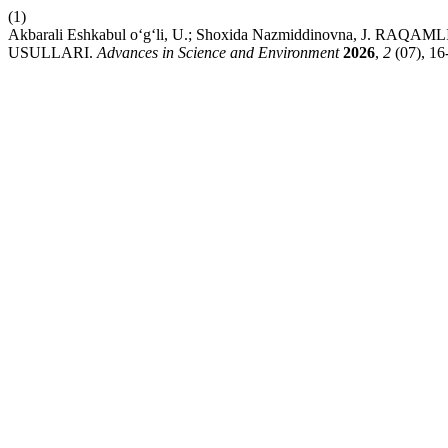
(1)
Akbarali Eshkabul o‘g‘li, U.; Shoxida Nazmiddinovna,
USULLARI.
Advances in Science and Environment
2026
,
2
(07), 16