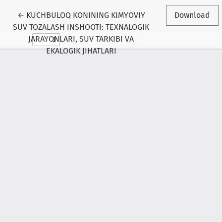
Return to Article Details
←
KUCHBULOQ KONINING KIMYOVIY
Download
SUV TOZALASH INSHOOTI: TEXNALOGIK
JARAYONLARI, SUV TARKIBI VA
EKALOGIK JIHATLARI