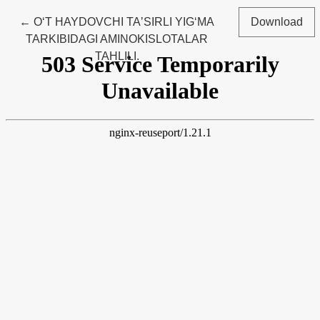
Return to Article Details
←
OʻT HAYDOVCHI TAʼSIRLI YIGʻMA
Download
TARKIBIDAGI AMINOKISLOTALAR
TAHLILI.